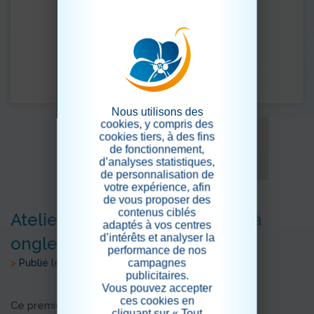
Nous utilisons des
cookies, y compris des
cookies tiers, à des fins
de fonctionnement,
d’analyses statistiques,
de personnalisation de
votre expérience, afin
de vous proposer des
contenus ciblés
Atelier socio-esthétique : "bar à
adaptés à vos centres
d’intérêts et analyser la
ongles"
performance de nos
campagnes
>
Publié le 10/07/2025
publicitaires.
Vous pouvez accepter
ces cookies en
Ce premier mardi du mois , c'est "bar à ongles"
cliquant sur « Tout