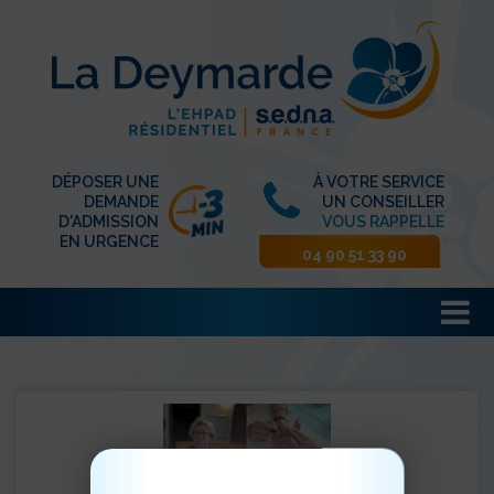
DÉPOSER UNE
À VOTRE SERVICE
DEMANDE
UN CONSEILLER
D'ADMISSION
VOUS RAPPELLE
EN URGENCE
04 90 51 33 90