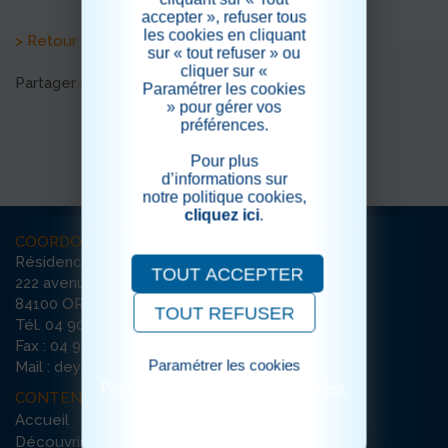
accepter », refuser tous
les cookies en cliquant
> Retour aux actualités
sur « tout refuser » ou
cliquer sur «
Partager sur les réseaux sociaux
Paramétrer les cookies
» pour gérer vos
préférences.
Pour plus
d’informations sur
notre politique cookies,
cliquez ici
.
COORDONNÉES
Résidence La Deymarde
TOUT ACCEPTER
222 avenue de l’Argensol / Bât D
84100 ORANGE
TOUT REFUSER
Tél. 04 90 51 33 90
Fax : 04 90 51 22 76
Paramétrer les cookies
Mail : deymarde-orange@ehpad-sedna.fr
Pour consulter notre politique cookies,
CONTENU DU SITE
cliquez ici
Accueil
Découvrir la résidence