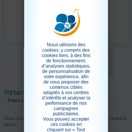
Nous utilisons des
cookies, y compris des
cookies tiers, à des fins
de fonctionnement,
d’analyses statistiques,
de personnalisation de
votre expérience, afin
de vous proposer des
contenus ciblés
Pétanque d'intérieur
adaptés à vos centres
d’intérêts et analyser la
>
Publié le 30/08/2025
performance de nos
campagnes
publicitaires.
Vous connaissez la pétanque d'intérieur? Pratique quand il
Vous pouvez accepter
ces cookies en
pleut !
cliquant sur « Tout