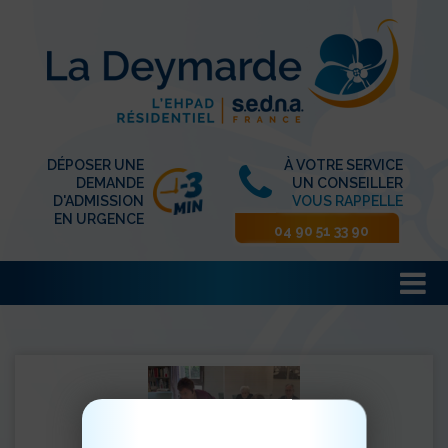
DÉPOSER UNE
À VOTRE SERVICE
DEMANDE
UN CONSEILLER
D'ADMISSION
VOUS RAPPELLE
EN URGENCE
04 90 51 33 90