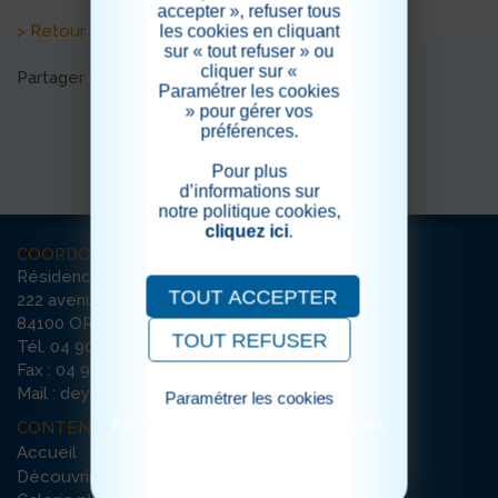
accepter », refuser tous
> Retour aux actualités
les cookies en cliquant
sur « tout refuser » ou
cliquer sur «
Partager sur les réseaux sociaux
Paramétrer les cookies
» pour gérer vos
préférences.
Pour plus
d’informations sur
notre politique cookies,
cliquez ici
.
COORDONNÉES
Résidence La Deymarde
TOUT ACCEPTER
222 avenue de l’Argensol / Bât D
84100 ORANGE
TOUT REFUSER
Tél. 04 90 51 33 90
Fax : 04 90 51 22 76
Mail : deymarde-orange@ehpad-sedna.fr
Paramétrer les cookies
Pour consulter notre politique cookies,
CONTENU DU SITE
cliquez ici
Accueil
Découvrir la résidence