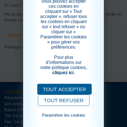
Vous pouvez accepter
Et voici "chouchou" un amour de poney blanc
ces cookies en
cliquant sur « Tout
Nous avons pu profiter d'un bel après midi dans le jardin en
accepter », refuser tous
bonne compagnie
les cookies en cliquant
sur « tout refuser » ou
cliquer sur «
> Retour aux actualités
Paramétrer les cookies
» pour gérer vos
Partager sur les réseaux sociaux
préférences.
Pour plus
d’informations sur
notre politique cookies,
cliquez ici
.
TOUT ACCEPTER
COORDONNÉES
Résidence La Deymarde
TOUT REFUSER
222 avenue de l’Argensol / Bât D
84100 ORANGE
Paramétrer les cookies
Tél. 04 90 51 33 90
Fax : 04 90 51 22 76
Pour consulter notre politique cookies,
cliquez ici