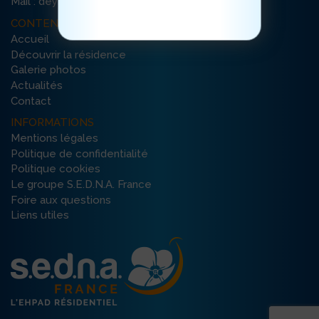
Mail : deymarde-orange@ehpad-sedna.fr
CONTENU DU SITE
Accueil
Découvrir la résidence
Galerie photos
Actualités
Contact
INFORMATIONS
Mentions légales
Politique de confidentialité
Politique cookies
Le groupe S.E.D.N.A. France
Foire aux questions
Liens utiles