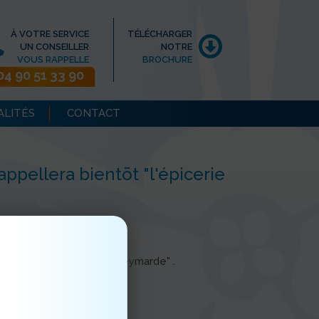
À VOTRE SERVICE
TÉLÉCHARGER
UN CONSEILLER
NOTRE
VOUS RAPPELLE
BROCHURE
04 90 51 33 90
ALITÉS
CONTACT
appellera bientōt "l'épicerie
ientōt "l'épicerie de la Deymarde" .
 coûtant