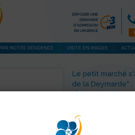
DÉPOSER UNE
DEMANDE
D'ADMISSION
EN URGENCE
RIR NOTRE RÉSIDENCE
VISITE EN IMAGES
ACTU
Le petit marché s'
de la Deymarde"
>
Publié le 28/11/2025
Le petit marché s'appellera b
Gourmandises et soins à prix
> Retour aux actualités