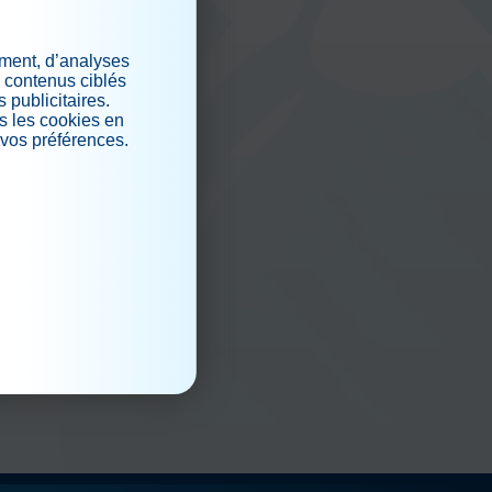
iaux
ement, d’analyses
s contenus ciblés
 publicitaires.
s les cookies en
 vos préférences.
.