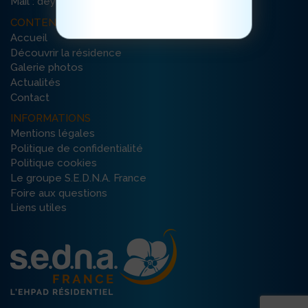
Mail : deymarde-orange@ehpad-sedna.fr
CONTENU DU SITE
Accueil
Découvrir la résidence
Galerie photos
Actualités
Contact
INFORMATIONS
Mentions légales
Politique de confidentialité
Politique cookies
Le groupe S.E.D.N.A. France
Foire aux questions
Liens utiles