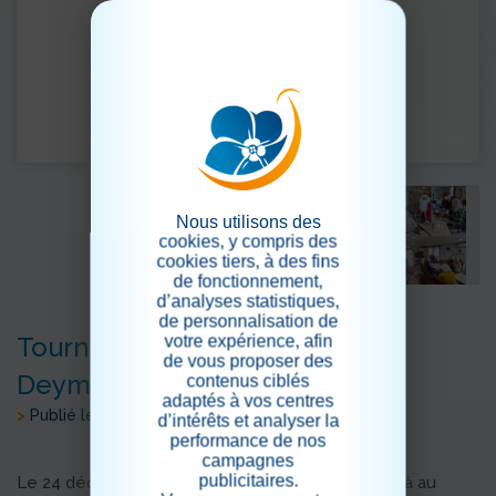
Nous utilisons des
cookies, y compris des
cookies tiers, à des fins
de fonctionnement,
d’analyses statistiques,
de personnalisation de
Tournée du Papa Noël à la
votre expérience, afin
de vous proposer des
Deymarde
contenus ciblés
adaptés à vos centres
>
Publié le 29/12/2025
d’intérêts et analyser la
performance de nos
campagnes
publicitaires.
Le 24 décembre est arrivé... Le papa noël est déjà au