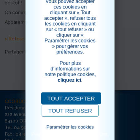
Vous pouvez accepter
boulot !
ces cookies en
On commence la distribution de cadeaux...
cliquant sur « Tout
accepter », refuser tous
Apparemment le PASA a été sage
les cookies en cliquant
sur « tout refuser » ou
cliquer sur «
> Retour aux actualités
Paramétrer les cookies
» pour gérer vos
Partager sur les réseaux sociaux
préférences.
Pour plus
d’informations sur
notre politique cookies,
cliquez ici
.
TOUT ACCEPTER
COORDONNÉES
Résidence La Deymarde
TOUT REFUSER
222 avenue de l’Argensol / Bât D
84100 ORANGE
Paramétrer les cookies
Tél. 04 90 51 33 90
Fax : 04 90 51 22 76
Pour consulter notre politique cookies,
cliquez ici