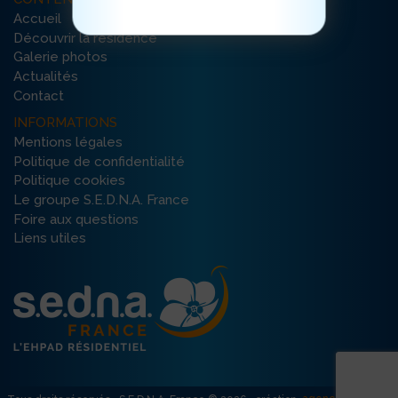
Accueil
Découvrir la résidence
Galerie photos
Actualités
Contact
INFORMATIONS
Mentions légales
Politique de confidentialité
Politique cookies
Le groupe S.E.D.N.A. France
Foire aux questions
Liens utiles