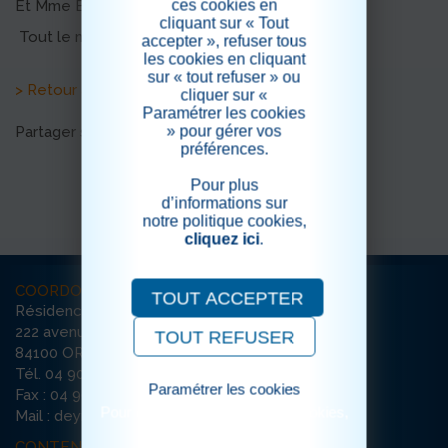
ces cookies en
Et Mme Baeza arriva avec son pull-cible ... Hihi
cliquant sur « Tout
Tout le monde a voulu tirer dans la cible...
accepter », refuser tous
les cookies en cliquant
sur « tout refuser » ou
> Retour aux actualités
cliquer sur «
Paramétrer les cookies
» pour gérer vos
Partager sur les réseaux sociaux
préférences.
Pour plus
d’informations sur
notre politique cookies,
cliquez ici
.
COORDONNÉES
TOUT ACCEPTER
Résidence La Deymarde
222 avenue de l’Argensol / Bât D
TOUT REFUSER
84100 ORANGE
Tél. 04 90 51 33 90
Paramétrer les cookies
Fax : 04 90 51 22 76
Pour consulter notre politique cookies,
Mail : deymarde-orange@ehpad-sedna.fr
cliquez ici
CONTENU DU SITE