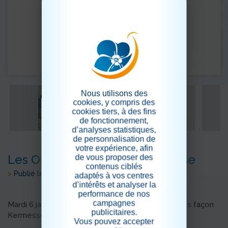
Nous utilisons des
cookies, y compris des
cookies tiers, à des fins
de fonctionnement,
d’analyses statistiques,
de personnalisation de
votre expérience, afin
Les Olympiades façon kermesse
de vous proposer des
contenus ciblés
>
Publié le 08/01/2026
adaptés à vos centres
d’intérêts et analyser la
performance de nos
campagnes
Mardi 6 janvier , nous commençons les Olympiades façon
publicitaires.
Kermesse
Vous pouvez accepter