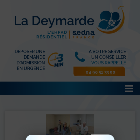
DÉPOSER UNE
À VOTRE SERVICE
DEMANDE
UN CONSEILLER
D'ADMISSION
VOUS RAPPELLE
EN URGENCE
04 90 51 33 90