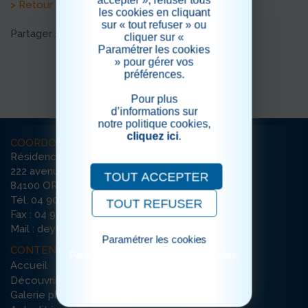
> Retour aux actualités
les cookies en cliquant
sur « tout refuser » ou
Partager sur les réseaux sociaux
cliquer sur «
Paramétrer les cookies
» pour gérer vos
préférences.
Pour plus
d’informations sur
notre politique cookies,
cliquez ici
.
COORDONNÉES
Résidence La Deymarde
222 avenue de l’Argensol / Bât D
TOUT ACCEPTER
84100 ORANGE
Tél. 04 90 51 33 90
TOUT REFUSER
Fax : 04 90 51 22 76
Mail : deymarde-orange@ehpad-sedna.fr
Paramétrer les cookies
CONTENU DU SITE
Pour consulter notre politique cookies,
Accueil
cliquez ici
Découvrir la résidence
Galerie photos