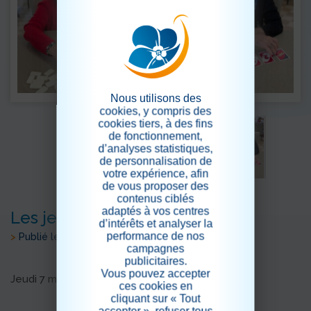
Nous utilisons des
cookies, y compris des
cookies tiers, à des fins
de fonctionnement,
d’analyses statistiques,
de personnalisation de
votre expérience, afin
de vous proposer des
contenus ciblés
adaptés à vos centres
Les jeux du 7 mai
d’intérêts et analyser la
performance de nos
>
Publié le 07/05/2026
campagnes
publicitaires.
Vous pouvez accepter
Jeudi 7 mai : jeux de société et jeux de cartes
ces cookies en
cliquant sur « Tout
accepter », refuser tous