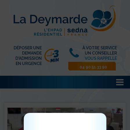
DÉPOSER UNE
À VOTRE SERVICE
DEMANDE
UN CONSEILLER
D'ADMISSION
VOUS RAPPELLE
EN URGENCE
04 90 51 33 90