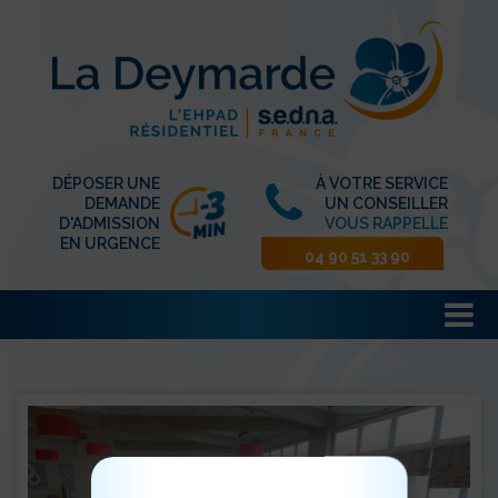
DÉPOSER UNE
À VOTRE SERVICE
DEMANDE
UN CONSEILLER
D'ADMISSION
VOUS RAPPELLE
EN URGENCE
04 90 51 33 90