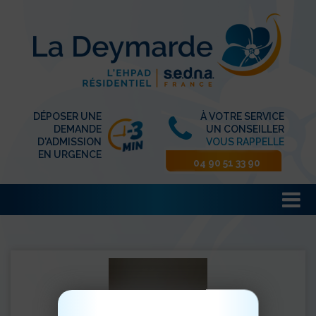
DÉPOSER UNE
À VOTRE SERVICE
DEMANDE
UN CONSEILLER
D'ADMISSION
VOUS RAPPELLE
EN URGENCE
04 90 51 33 90