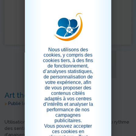
Nous utilisons des
cookies, y compris des
cookies tiers, à des fins
de fonctionnement,
d’analyses statistiques,
de personnalisation de
votre expérience, afin
de vous proposer des
contenus ciblés
Art thérapie
adaptés à vos centres
>
Publié le 11/03/2021
d’intérêts et analyser la
performance de nos
campagnes
publicitaires.
Utilisation du médium peinture. Vivre la couleur, au rythme
Vous pouvez accepter
des sentiments éprouvés. Temps de bien être et
ces cookies en
d'apaisement.