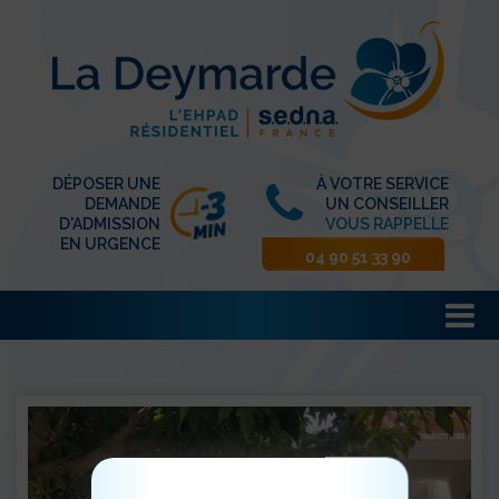
DÉPOSER UNE
À VOTRE SERVICE
DEMANDE
UN CONSEILLER
D'ADMISSION
VOUS RAPPELLE
EN URGENCE
04 90 51 33 90