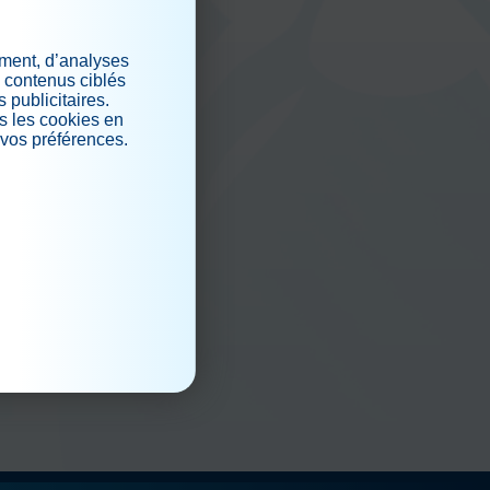
iaux
ement, d’analyses
s contenus ciblés
 publicitaires.
s les cookies en
 vos préférences.
.