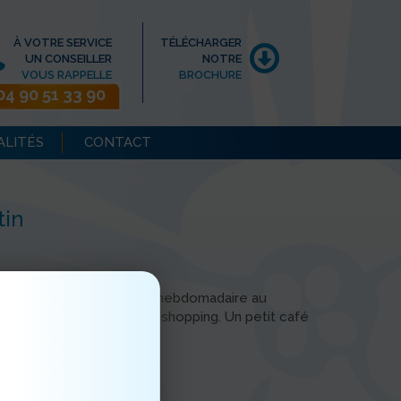
À VOTRE SERVICE
TÉLÉCHARGER
UN CONSEILLER
NOTRE
VOUS RAPPELLE
BROCHURE
04 90 51 33 90
ALITÉS
CONTACT
tin
dez-vous pour notre sortie hebdomadaire au
ofité pour aller faire du shopping. Un petit café