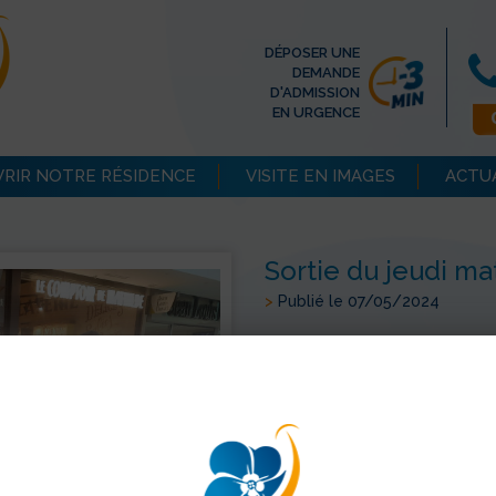
DÉPOSER UNE
DEMANDE
D'ADMISSION
EN URGENCE
RIR NOTRE RÉSIDENCE
VISITE EN IMAGES
ACTU
Sortie du jeudi ma
>
Publié le 07/05/2024
Le soleil n'était pas au ren
marché, nous en avons donc pr
s'imposait ensuite.
> Retour aux actualités