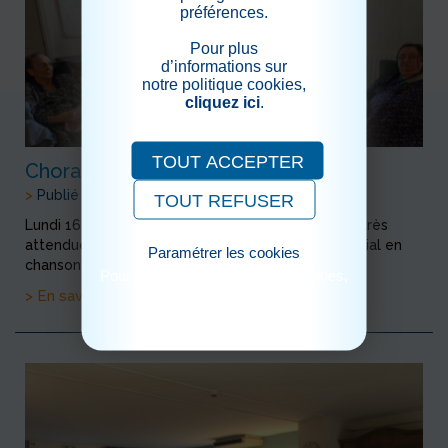
préférences.
Pour plus
d’informations sur
notre politique cookies,
cliquez ici
.
TOUT ACCEPTER
Chorale du Lundi
>
Publié le 17/03/2020
TOUT REFUSER
Lundi 16 Mars 2020 Tous les lundis la Chorale est très
attendue par les résidents un moment très convivial en
Paramétrer les cookies
chanson !!! avec Annick l'animatrice.
Pour consulter notre politique cookies,
cliquez ici
> En savoir plus