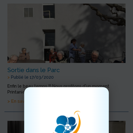
Sortie dans le Parc
>
Publié le 17/03/2020
Enfin le beau temps !!! Nous profitons d'un moment
Printanier pour sortir et apprecier le soleil
> En savoir plus