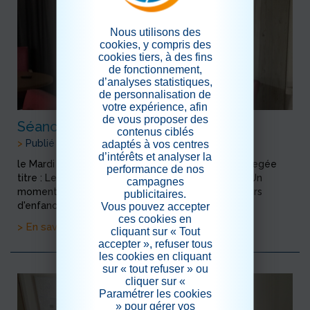
Nous utilisons des
cookies, y compris des
cookies tiers, à des fins
de fonctionnement,
d’analyses statistiques,
de personnalisation de
votre expérience, afin
de vous proposer des
Séance film
contenus ciblés
adaptés à vos centres
>
Publié le 17/03/2020
d’intérêts et analyser la
le Mardi 17 Mars Séance Cinéma pour l'unité protegée
performance de nos
titre : Le Chateau de ma mère de Marcel Pagnol Un
campagnes
moment de détente qui nous procure des souvenirs
publicitaires.
Vous pouvez accepter
d'enfance
ces cookies en
> En savoir plus
cliquant sur « Tout
accepter », refuser tous
les cookies en cliquant
sur « tout refuser » ou
cliquer sur «
Paramétrer les cookies
» pour gérer vos