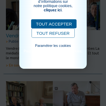
d’informations sur
notre politique cookies,
cliquez ici
.
TOUT ACCEPTER
TOUT REFUSER
Vendredi 15 mai : médiation animale
>
Publié le 16/05/2026
Paramétrer les cookies
Vendredi après midi, christelle a apporté ses colombes La
Pour consulter notre politique cookies,
médiation animale "pour tous" c'est 1 fois par mois Et tout
cliquez ici
le monde passe un agréable moment ...
> En savoir plus