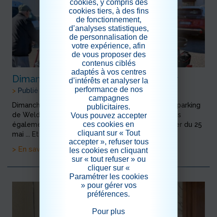
cookies, y compris des
cookies tiers, à des fins
de fonctionnement,
d’analyses statistiques,
de personnalisation de
votre expérience, afin
de vous proposer des
contenus ciblés
adaptés à vos centres
Dimanche 17 mai : sortie vide grenier
d’intérêts et analyser la
performance de nos
>
Publié le 18/05/2026
campagnes
Dimanche 17 décembre : sortie au vide grenier du parking
publicitaires.
Vous pouvez accepter
de Weldom... Nous y sommes allés pour flâner mais
ces cookies en
également pour prospecter pour notre vide grenier du 25
cliquant sur « Tout
mai ... Et voici l'expert en la matière : Mr D...
accepter », refuser tous
> En savoir plus
les cookies en cliquant
sur « tout refuser » ou
cliquer sur «
Paramétrer les cookies
» pour gérer vos
préférences.
Pour plus