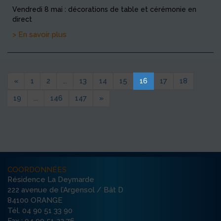
Vendredi 8 mai : décorations de table et cérémonie en
direct
> En savoir plus
«
1
2
...
13
14
15
16
17
18
19
...
146
147
»
COORDONNÉES
Résidence La Deymarde
222 avenue de l’Argensol / Bât D
84100 ORANGE
Tél. 04 90 51 33 90