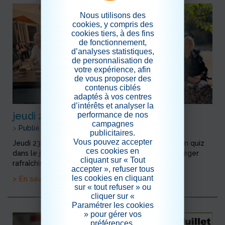
Nous utilisons des
cookies, y compris des
cookies tiers, à des fins
de fonctionnement,
d’analyses statistiques,
de personnalisation de
votre expérience, afin
de vous proposer des
contenus ciblés
adaptés à vos centres
d’intérêts et analyser la
performance de nos
jeudi 23 juillet : café quiz à thème
campagnes
>
Publié le 24/07/2026
publicitaires.
Vous pouvez accepter
Jeudi 23 juillet : café quiz à thème "pétanque" Et un quiz
ces cookies en
dans le jardin c'est encore mieux !Profitons de ce léger
cliquant sur « Tout
rafraîchissement
accepter », refuser tous
les cookies en cliquant
> En savoir plus
sur « tout refuser » ou
cliquer sur «
Paramétrer les cookies
» pour gérer vos
préférences.