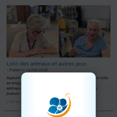
Loto des animaux et autres jeux
>
Publié le 24/07/2026
Aujourd'hui, jour des jeux de société , nous faisons un loto
en images Et pendant que nous jouons au loto des
animaux , d'autres jouent à la belote et au rami Nos
joueurs de pétanque et leur public
> En savoir plus