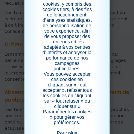
recueillis par la résidence.
cookies, y compris des
cookies tiers, à des fins
Les témoignages publiés sur le site internet relèvent du
de fonctionnement,
cadre de la protection des données personnelles et sont
d’analyses statistiques,
à ce titre soumis aux dispositions de la politique de
de personnalisation de
votre expérience, afin
confidentialité mentionnée sur le site internet.
de vous proposer des
contenus ciblés
Critères de classement des avis
adaptés à vos centres
d’intérêts et analyser la
L’ensemble des avis apparaît de manière aléatoire par
performance de nos
défilement permanent sur la page dédiée « témoignages
campagnes
et avis ». Ils sont publiés dans l’ordre chronologique de
publicitaires.
leur recueil par l’établissement et de l’éventuellement
Vous pouvez accepter
consentement obtenu de son auteur.
ces cookies en
cliquant sur « Tout
accepter », refuser tous
Absence de contrepartie et délai maximum de
les cookies en cliquant
publication
sur « tout refuser » ou
cliquer sur «
Les témoignages et avis des résidents et de leur proches
Paramétrer les cookies
sont recueillis de manière spontanée ou sur sollicitation
» pour gérer vos
orale ou écrite ainsi que par voie d’affichage au sein des
préférences.
établissements.
Pour plus