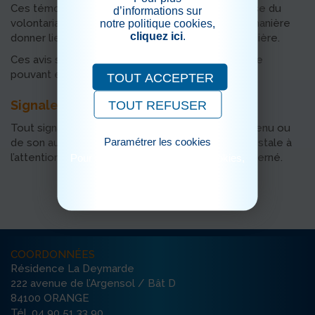
Ces témoignages et avis sont recueillis sur la base du
d’informations sur
volontariat et ne peuvent prétendre en aucune manière
notre politique cookies,
cliquez ici
.
donner lieu à une quelconque contrepartie financière.
Ces avis sont publiés pour une durée maximale ne
pouvant excéder 20 ans.
TOUT ACCEPTER
Signalement d’un avis
TOUT REFUSER
Tout signalement d’un avis au regard de son contenu ou
Paramétrer les cookies
de son authenticité doit être adressé par voie postale à
l’attention de la direction de l’établissement concerné.
Pour consulter notre politique cookies,
cliquez ici
COORDONNÉES
Résidence La Deymarde
222 avenue de l’Argensol / Bât D
84100 ORANGE
Tél. 04 90 51 33 90